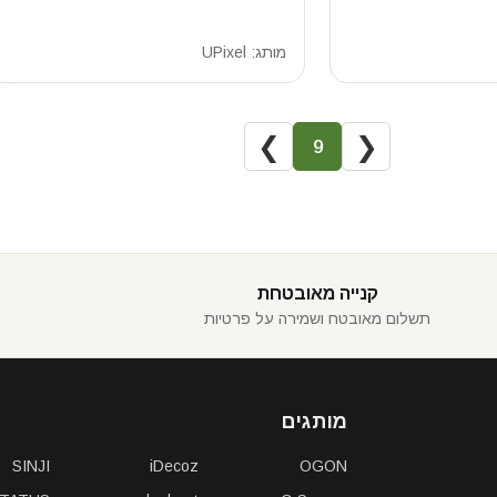
מותג:
UPixel
❯
❮
9
קנייה מאובטחת
תשלום מאובטח ושמירה על פרטיות
מותגים
SINJI
iDecoz
OGON