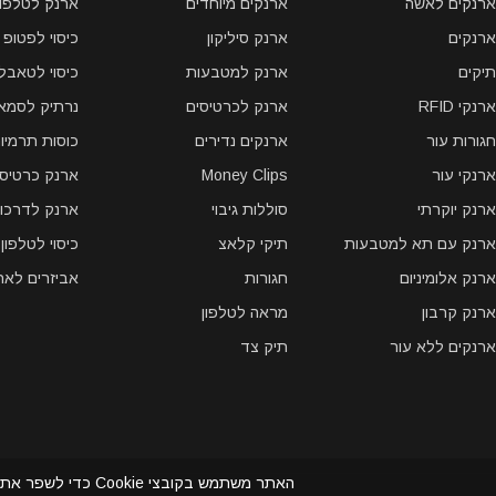
ארנקים לאשה
ארנקים מיוחדים
ארנק לטלפון 
ארנקים
ארנק סיליקון
כיסוי לפטופ
תיקים
ארנק למטבעות
כיסוי לטאבל
ארנקי RFID
ארנק לכרטיסים
נרתיק לסמאר
חגורות עור
ארנקים נדירים
כוסות תרמיו
ארנקי עור
Money Clips
ארנק כרטיסי
ארנק יוקרתי
סוללות גיבוי
ארנק לדרכון
ארנק עם תא למטבעות
תיקי קלאצ
כיסוי לטלפון
ארנק אלומיניום
חגורות
אביזרים לאר
ארנק קרבון
מראה לטלפון
ארנקים ללא עור
תיק צד
האתר משתמש בקובצ