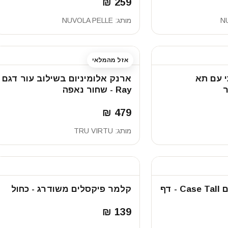
259 ₪
N
מותג:
NUVOLA PELLE
אזל מהמלאי
י עם תא
ארנק אלומיניום בשילוב עור דגם
ר
Ray - שחור נאפה
479 ₪
מותג:
TRU VIRTU
ארנק Tyvek דגם Case Tall - דף
קלמר פיקסלים משודרג - כחול
139 ₪