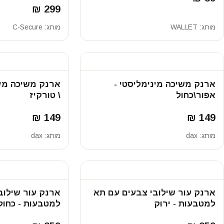
299 ₪
מותג:
WALLET
מותג:
C-Secure
ארנק משיכה מינימליסטי -
ארנק משיכה מינ
אפור\כחול
\ טורקיז
149 ₪
149 ₪
מותג:
dax
מותג:
dax
ארנק עור שילובי צבעים עם תא
ארנק עור שילוב
למטבעות - ירוק
למטבעות - כחול