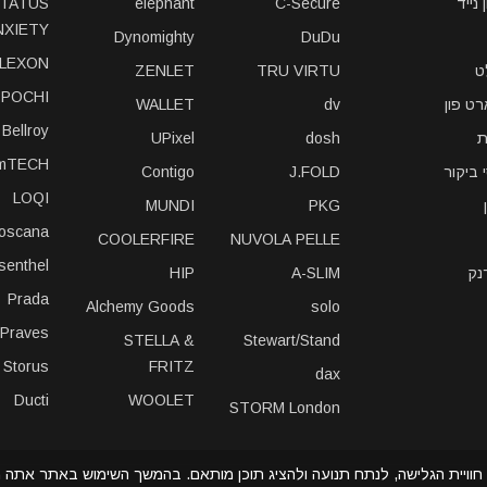
נייד
C-Secure
elephant
TATUS
NXIETY
Dynomighty
DuDu
LEXON
ט
TRU VIRTU
ZENLET
POCHI
ט פון
dv
WALLET
Bellroy
ת
dosh
UPixel
imTECH
 ביקור
J.FOLD
Contigo
LOQI
MUNDI
PKG
toscana
COOLERFIRE
NUVOLA PELLE
isenthel
נק
A-SLIM
HIP
Prada
Alchemy Goods
solo
iPraves
STELLA &
Stewart/Stand
Storus
FRITZ
dax
Ducti
WOOLET
STORM London
י Cookie כדי לשפר את חוויית הגלישה, לנתח תנועה ולהציג תוכן מותאם. בהמשך השימוש באת