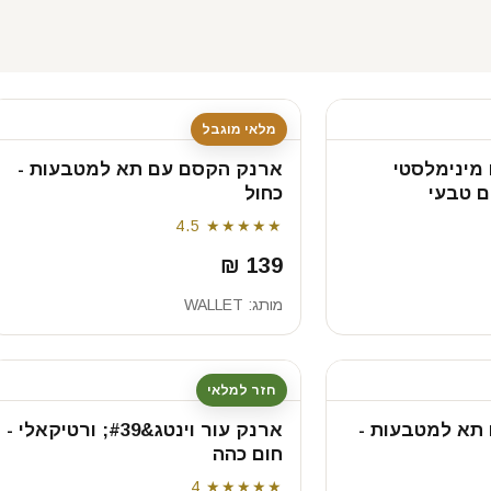
מלאי מוגבל
 מינימלסטי
ארנק הקסם עם תא למטבעות -
ם טבעי
כחול
4.5
★★★★★
139 ₪
מותג:
WALLET
חזר למלאי
תא למטבעות -
ארנק עור וינטג&#39; ורטיקאלי -
חום כהה
4
★★★★★