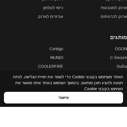
ארנק למטבעות
כיסוי לטלפון
ארנק לכרטיסים
אביזרים לארנק
מותגים
Contigo
OGON
MUNDI
C-Secure
COOLERFIRE
DuDu
HIP
TRU VIRTU
האתר משתמש בקובצי Cookie כדי לשפר את חוויית הגלישה, לנתח
תנועה ולהציג תוכן מותאם. בהמשך השימוש באתר אתה מאשר את
Alchemy Goods
dv
השימוש בקובצי Cookie.
STELLA & FRITZ
dosh
אישור
WOOLET
J.FOLD
SINJI
PKG
STATUS ANXIETY
NUVOLA PELLE