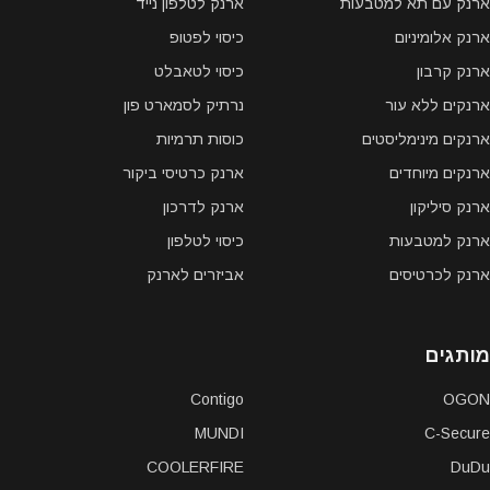
ארנק עם תא למטבעות
ארנק לטלפון נייד
ארנק אלומיניום
כיסוי לפטופ
ארנק קרבון
כיסוי לטאבלט
ארנקים ללא עור
נרתיק לסמארט פון
ארנקים מינימליסטים
כוסות תרמיות
ארנקים מיוחדים
ארנק כרטיסי ביקור
ארנק סיליקון
ארנק לדרכון
ארנק למטבעות
כיסוי לטלפון
ארנק לכרטיסים
אביזרים לארנק
מותגים
Contigo
OGON
MUNDI
C-Secure
COOLERFIRE
DuDu