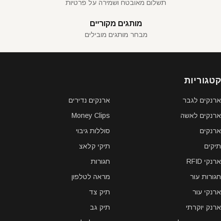
תשלום מאובטח ושמירה על פרטיות
מותגים מקוריים
מבחר מותגים מובילים
קטגוריות
ארנקים לגבר
ארנקים נדירים
ארנקים לאשה
Money Clips
ארנקים
סוללות גיבוי
תיקים
תיקי קלאצ
ארנקי RFID
חגורות
חגורות עור
מראה לטלפון
ארנקי עור
תיק צד
ארנק יוקרתי
תיק גב