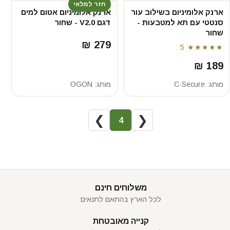
חזר למלאי
ארנק אלומיניום בשילוב עור
ארנק אלומיניום אטום למים
סנטטי עם תא למטבעות -
דגם V2.0 - שחור
שחור
279 ₪
5
★★★★★
189 ₪
מותג:
C-Secure
מותג:
OGON
❯
❮
4
משלוחים חינם
לכל הארץ בהתאם לתנאים
קנייה מאובטחת