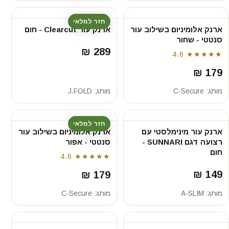
חזר למלאי
ארנק אלומיניום בשילוב עור
ארנק עור Clearcut - חום
סנטטי - שחור
289 ₪
4.6
★★★★★
179 ₪
מותג:
C-Secure
מותג:
J.FOLD
חזר למלאי
ארנק עור מינימלסטי עם
ארנק אלומיניום בשילוב עור
רצועה דגם SUNNARI -
סנטטי - אפור
חום
4.6
★★★★★
149 ₪
179 ₪
מותג:
A-SLIM
מותג:
C-Secure