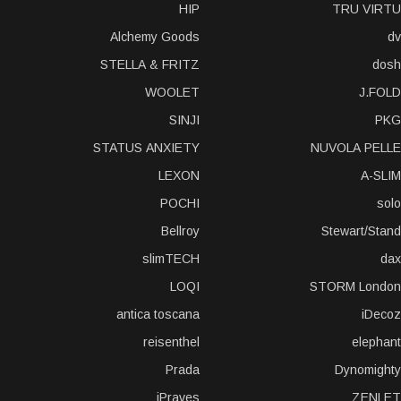
HIP
TRU VIRTU
Alchemy Goods
dv
STELLA & FRITZ
dosh
WOOLET
J.FOLD
SINJI
PKG
STATUS ANXIETY
NUVOLA PELLE
LEXON
A-SLIM
POCHI
solo
Bellroy
Stewart/Stand
slimTECH
dax
LOQI
STORM London
antica toscana
iDecoz
reisenthel
elephant
Prada
Dynomighty
iPraves
ZENLET