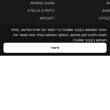
Alchemy Goods
dv
STELLA & FRITZ
dosh
WOOLET
J.FOLD
SINJI
PKG
האתר משתמש בקובצי Cookie כדי לשפר את חוויית הגלישה, לנתח
STATUS ANXIETY
NUVOLA PELLE
תנועה ולהציג תוכן מותאם. בהמשך השימוש באתר אתה מאשר את
השימוש בקובצי Cookie.
LEXON
A-SLIM
אישור
POCHI
solo
Bellroy
Stewart/Stand
slimTECH
dax
LOQI
STORM London
antica toscana
iDecoz
reisenthel
elephant
Prada
Dynomighty
iPraves
ZENLET
Storus
WALLET