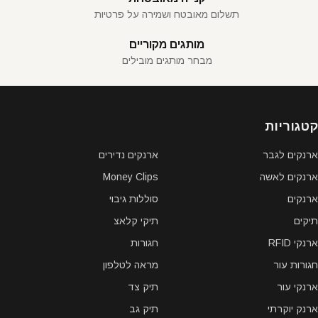
תשלום מאובטח ושמירה על פרטיות
מותגים מקוריים
מבחר מותגים מובילים
קטגוריות
ארנקים לגבר
ארנקים נדירים
ארנקים לאשה
Money Clips
ארנקים
סוללות גיבוי
תיקים
תיקי קלאצ
ארנקי RFID
חגורות
חגורות עור
מראה לטלפון
ארנקי עור
תיק צד
ארנק יוקרתי
תיק גב