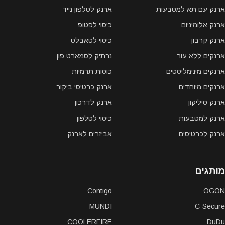
ארנק עם תא למטבעות
ארנק לטלפון נייד
ארנק אלומיניום
כיסוי לפטופ
ארנק קרבון
כיסוי לטאבלט
ארנקים ללא עור
נרתיק לסמארט פון
ארנקים מינימליסטים
כוסות תרמיות
ארנקים מיוחדים
ארנק כרטיסי ביקור
ארנק סיליקון
ארנק לדרכון
ארנק למטבעות
כיסוי לטלפון
ארנק לכרטיסים
אביזרים לארנק
מותגים
Contigo
OGON
MUNDI
C-Secure
COOLERFIRE
DuDu