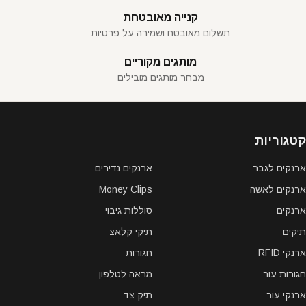
קנייה מאובטחת
תשלום מאובטח ושמירה על פרטיות
מותגים מקוריים
מבחר מותגים מובילים
קטגוריות
ארנקים לגבר
ארנקים נדירים
ארנקים לאשה
Money Clips
ארנקים
סוללות גיבוי
תיקים
תיקי קלאצ
ארנקי RFID
חגורות
חגורות עור
מראה לטלפון
ארנקי עור
תיק צד