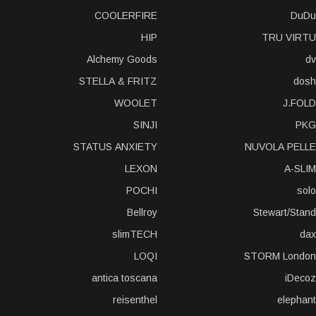
COOLERFIRE
DuDu
HIP
TRU VIRTU
Alchemy Goods
dv
STELLA & FRITZ
dosh
WOOLET
J.FOLD
SINJI
PKG
STATUS ANXIETY
NUVOLA PELLE
LEXON
A-SLIM
POCHI
solo
Bellroy
Stewart/Stand
slimTECH
dax
LOQI
STORM London
antica toscana
iDecoz
reisenthel
elephant