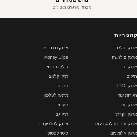
מותגים מקוריים
מבחר מותגים מובילים
קטגוריות
ארנקים לגבר
ארנקים נדירים
ארנקים לאשה
Money Clips
ארנקים
סוללות גיבוי
תיקים
תיקי קלאצ
ארנקי RFID
חגורות
חגורות עור
מראה לטלפון
ארנקי עור
תיק צד
ארנק יוקרתי
תיק גב
ארנק עם תא למטבעות
ארנק לטלפון נייד
ארנק אלומיניום
כיסוי לפטופ