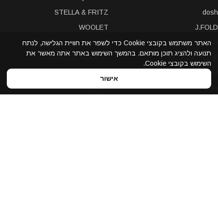
STELLA & FRITZ
dosh
WOOLET
J.FOLD
SINJI
PKG
האתר משתמש בקובצי Cookie כדי לשפר את חוויית הגלישה, לנתח
תנועה ולהציג תוכן מותאם. בהמשך השימוש באתר אתה מאשר את
STATUS ANXIETY
NUVOLA PELLE
השימוש בקובצי Cookie.
LEXON
A-SLIM
אישור
POCHI
solo
Bellroy
Stewart/Stand
slimTECH
dax
LOQI
STORM London
antica toscana
iDecoz
reisenthel
elephant
Prada
Dynomighty
iPraves
ZENLET
Storus
WALLET