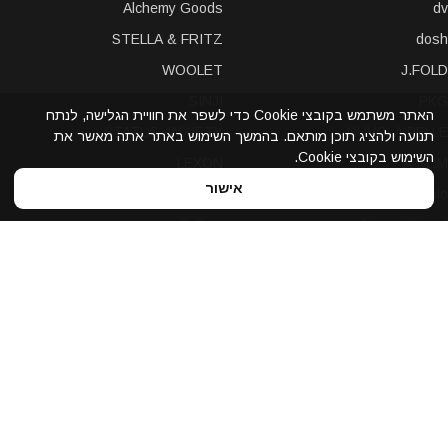
Alchemy Goods
dv
STELLA & FRITZ
dosh
WOOLET
J.FOLD
SINJI
PKG
האתר משתמש בקובצי Cookie כדי לשפר את חוויית הגלישה, לנתח
STATUS ANXIETY
NUVOLA PELLE
תנועה ולהציג תוכן מותאם. בהמשך השימוש באתר אתה מאשר את
השימוש בקובצי Cookie.
LEXON
A-SLIM
אישור
POCHI
solo
Bellroy
Stewart/Stand
slimTECH
dax
LOQI
STORM London
antica toscana
iDecoz
reisenthel
elephant
Prada
Dynomighty
iPraves
ZENLET
Storus
WALLET