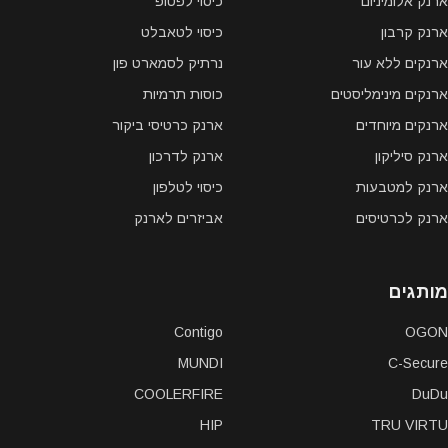
ארנק אלומיניום
כיסוי לפטופ
ארנק קרבון
כיסוי לטאבלט
ארנקים ללא עור
נרתיק לסמארט פון
ארנקים מינימליסטים
כוסות תרמיות
ארנקים מיוחדים
ארנק כרטיסי ביקור
ארנק סיליקון
ארנק לדרכון
ארנק למטבעות
כיסוי לטלפון
ארנק לכרטיסים
אביזרים לארנק
מותגים
Contigo
OGON
MUNDI
C-Secure
COOLERFIRE
DuDu
HIP
TRU VIRTU