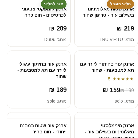
מלאי מוגבל
חזר למלאי
ארנק שטוח מאלומיניום
ארנק קומפקטי צבעוני
בשילוב עור - טריגון שחור
לכרטיסים - חום כהה
289 ₪
219 ₪
מותג:
TRU VIRTU
מותג:
DuDu
ארנק עור בחיתוך לייזר עם
ארנק עור בחיתוך עיגולי
תא למטבעות - שחור
לייזר עם תא למטבעות -
שחור
5
★★★★★
189 ₪
159 ₪
189 ₪
מותג:
solo
מותג:
solo
ארנק מינימלסטי
ארנק עור שטוח במבנה
מאלומיניום בשילוב עור -
ייחודי - חום בהיר
שחור פאנק כסוף