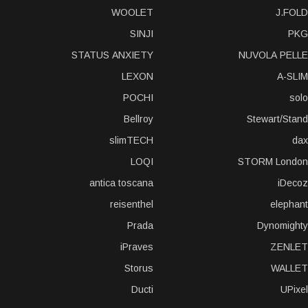
WOOLET
J.FOLD
SINJI
PKG
STATUS ANXIETY
NUVOLA PELLE
LEXON
A-SLIM
POCHI
solo
Bellroy
Stewart/Stand
slimTECH
dax
LOQI
STORM London
antica toscana
iDecoz
reisenthel
elephant
Prada
Dynomighty
iPraves
ZENLET
Storus
WALLET
Ducti
UPixel