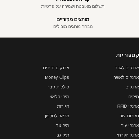
תשלום מאובטח ושמירה על פרטיות
מותגים מקוריים
מבחר מותגים מובילים
קטגוריות
ארנקים לגבר
ארנקים נדירים
ארנקים לאשה
Money Clips
ארנקים
סוללות גיבוי
תיקים
תיקי קלאצ
ארנקי RFID
חגורות
חגורות עור
מראה לטלפון
ארנקי עור
תיק צד
ארנק יוקרתי
תיק גב