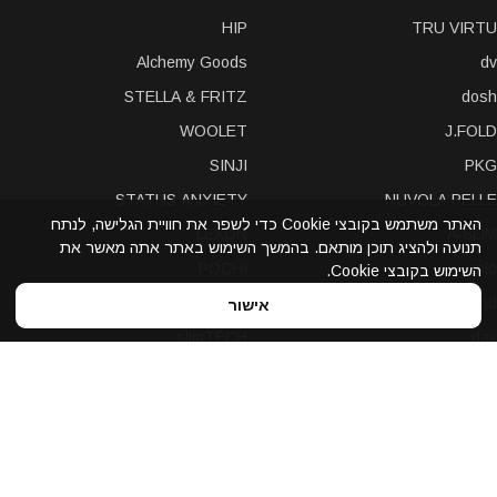
HIP
TRU VIRTU
Alchemy Goods
dv
STELLA & FRITZ
dosh
WOOLET
J.FOLD
SINJI
PKG
STATUS ANXIETY
NUVOLA PELLE
האתר משתמש בקובצי Cookie כדי לשפר את חוויית הגלישה, לנתח
LEXON
A-SLIM
תנועה ולהציג תוכן מותאם. בהמשך השימוש באתר אתה מאשר את
POCHI
solo
השימוש בקובצי Cookie.
Bellroy
Stewart/Stand
אישור
slimTECH
dax
LOQI
STORM London
antica toscana
iDecoz
reisenthel
elephant
Prada
Dynomighty