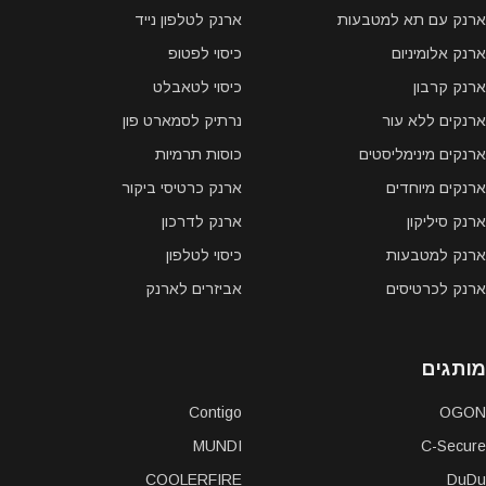
ארנק עם תא למטבעות
ארנק לטלפון נייד
ארנק אלומיניום
כיסוי לפטופ
ארנק קרבון
כיסוי לטאבלט
ארנקים ללא עור
נרתיק לסמארט פון
ארנקים מינימליסטים
כוסות תרמיות
ארנקים מיוחדים
ארנק כרטיסי ביקור
ארנק סיליקון
ארנק לדרכון
ארנק למטבעות
כיסוי לטלפון
ארנק לכרטיסים
אביזרים לארנק
מותגים
Contigo
OGON
MUNDI
C-Secure
COOLERFIRE
DuDu