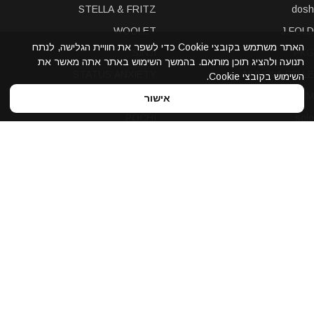
STELLA & FRITZ
dosh
WOOLET
J.FOLD
האתר משתמש בקובצי Cookie כדי לשפר את חוויית הגלישה, לנתח
SINJI
PKG
תנועה ולהציג תוכן מותאם. בהמשך השימוש באתר אתה מאשר את
STATUS ANXIETY
NUVOLA PELLE
השימוש בקובצי Cookie.
LEXON
A-SLIM
אישור
POCHI
solo
Bellroy
Stewart/Stand
slimTECH
dax
LOQI
STORM London
antica toscana
iDecoz
reisenthel
elephant
Prada
Dynomighty
iPraves
ZENLET
Storus
WALLET
Ducti
UPixel