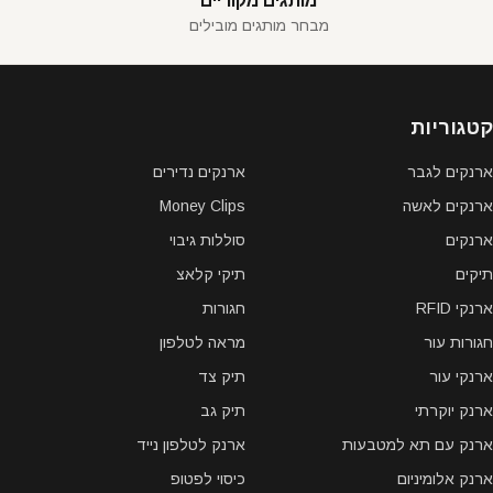
מותגים מקוריים
מבחר מותגים מובילים
קטגוריות
ארנקים לגבר
ארנקים נדירים
ארנקים לאשה
Money Clips
ארנקים
סוללות גיבוי
תיקים
תיקי קלאצ
ארנקי RFID
חגורות
חגורות עור
מראה לטלפון
ארנקי עור
תיק צד
ארנק יוקרתי
תיק גב
ארנק עם תא למטבעות
ארנק לטלפון נייד
ארנק אלומיניום
כיסוי לפטופ