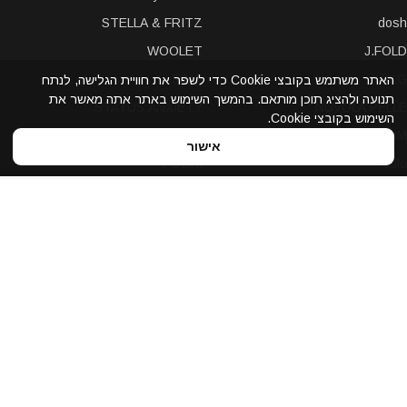
STELLA & FRITZ
dosh
WOOLET
J.FOLD
SINJI
PKG
האתר משתמש בקובצי Cookie כדי לשפר את חוויית הגלישה, לנתח
תנועה ולהציג תוכן מותאם. בהמשך השימוש באתר אתה מאשר את
STATUS ANXIETY
NUVOLA PELLE
השימוש בקובצי Cookie.
LEXON
A-SLIM
אישור
POCHI
solo
Bellroy
Stewart/Stand
slimTECH
dax
LOQI
STORM London
antica toscana
iDecoz
reisenthel
elephant
Prada
Dynomighty
iPraves
ZENLET
Storus
WALLET