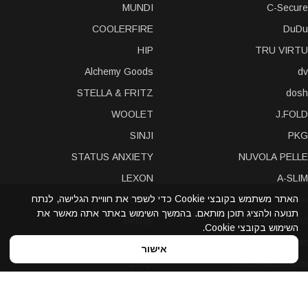
MUNDI
C-Secure
COOLERFIRE
DuDu
HIP
TRU VIRTU
Alchemy Goods
dv
STELLA & FRITZ
dosh
WOOLET
J.FOLD
SINJI
PKG
STATUS ANXIETY
NUVOLA PELLE
LEXON
A-SLIM
האתר משתמש בקובצי Cookie כדי לשפר את חוויית הגלישה, לנתח
POCHI
solo
תנועה ולהציג תוכן מותאם. בהמשך השימוש באתר אתה מאשר את
Bellroy
Stewart/Stand
השימוש בקובצי Cookie.
slimTECH
dax
אישור
LOQI
STORM London
antica toscana
iDecoz
reisenthel
elephant