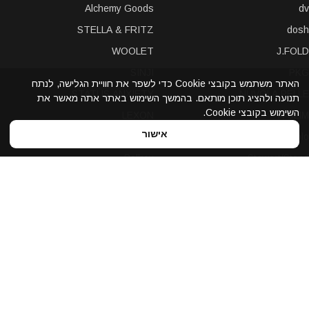
Alchemy Goods
dv
STELLA & FRITZ
dosh
WOOLET
J.FOLD
SINJI
PKG
האתר משתמש בקובצי Cookie כדי לשפר את חוויית הגלישה, לנתח
STATUS ANXIETY
NUVOLA PELLE
תנועה ולהציג תוכן מותאם. בהמשך השימוש באתר אתה מאשר את
השימוש בקובצי Cookie.
LEXON
A-SLIM
אישור
POCHI
solo
Bellroy
Stewart/Stand
slimTECH
dax
LOQI
STORM London
antica toscana
iDecoz
reisenthel
elephant
Prada
Dynomighty
iPraves
ZENLET
Storus
WALLET