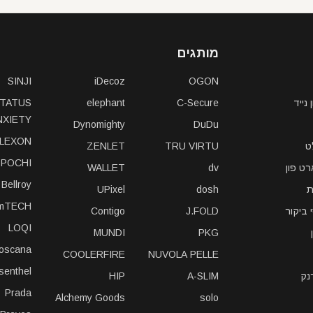
מותגים
SINJI
iDecoz
OGON
נייד
C-Secure
elephant
TATUS
NXIETY
Dynomighty
DuDu
LEXON
ט
TRU VIRTU
ZENLET
POCHI
ט פון
dv
WALLET
Bellroy
ת
dosh
UPixel
imTECH
 ביקור
J.FOLD
Contigo
LOQI
MUNDI
PKG
toscana
COOLERFIRE
NUVOLA PELLE
isenthel
נק
A-SLIM
HIP
Prada
Alchemy Goods
solo