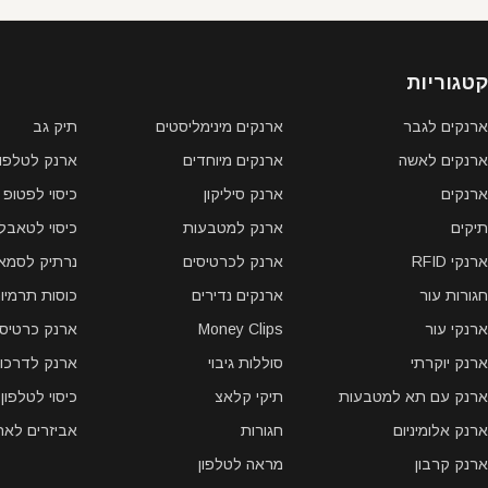
קטגוריות
ארנקים לגבר
ארנקים מינימליסטים
תיק גב
ארנקים לאשה
ארנקים מיוחדים
ארנק לטלפון 
ארנקים
ארנק סיליקון
כיסוי לפטופ
תיקים
ארנק למטבעות
כיסוי לטאבל
ארנקי RFID
ארנק לכרטיסים
נרתיק לסמאר
חגורות עור
ארנקים נדירים
כוסות תרמיו
ארנקי עור
Money Clips
ארנק כרטיסי
ארנק יוקרתי
סוללות גיבוי
ארנק לדרכון
ארנק עם תא למטבעות
תיקי קלאצ
כיסוי לטלפון
ארנק אלומיניום
חגורות
אביזרים לאר
ארנק קרבון
מראה לטלפון