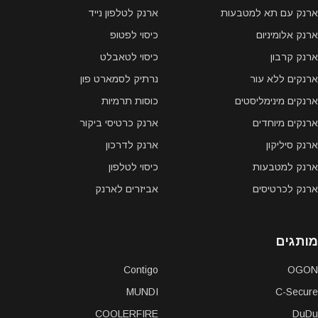
ארנק עם תא למטבעות
ארנק לטלפון נייד
ארנק אלומיניום
כיסוי לפטופ
ארנק קרבון
כיסוי לטאבלט
ארנקים ללא עור
נרתיק לסמארט פון
ארנקים מינימליסטים
כוסות תרמיות
ארנקים מיוחדים
ארנק כרטיסי ביקור
ארנק סיליקון
ארנק לדרכון
ארנק למטבעות
כיסוי לטלפון
ארנק לכרטיסים
אביזרים לארנק
מותגים
Contigo
OGON
MUNDI
C-Secure
COOLERFIRE
DuDu