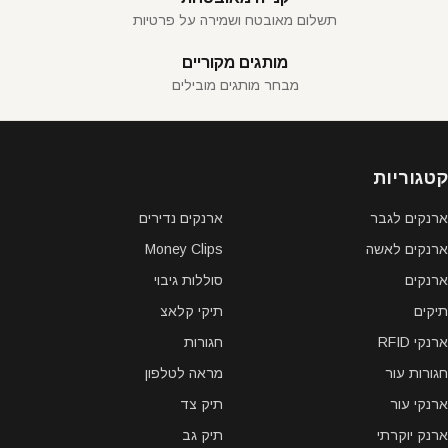
תשלום מאובטח ושמירה על פרטיות
מותגים מקוריים
מבחר מותגים מובילים
קטגוריות
ארנקים לגבר
ארנקים נדירים
ארנקים לאשה
Money Clips
ארנקים
סוללות גיבוי
תיקים
תיקי קלאצ
ארנקי RFID
חגורות
חגורות עור
מראה לטלפון
ארנקי עור
תיק צד
ארנק יוקרתי
תיק גב