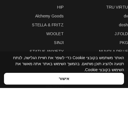
HIP
TRU VIRTU
Alchemy Goods
dv
STELLA & FRITZ
dosh
WOOLET
J.FOLD
SINJI
PKG
STATUS ANXIETY
NUVOLA PELLE
האתר משתמש בקובצי Cookie כדי לשפר את חוויית הגלישה, לנתח
LEXON
A-SLIM
תנועה ולהציג תוכן מותאם. בהמשך השימוש באתר אתה מאשר את
POCHI
solo
השימוש בקובצי Cookie.
Bellroy
Stewart/Stand
אישור
slimTECH
dax
LOQI
STORM London
antica toscana
iDecoz
reisenthel
elephant
Prada
Dynomighty