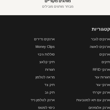
מותגים מקוריים
מבחר מותגים מובילים
קטגוריות
ארנקים לגבר
ארנקים נדירים
ארנקים לאשה
Money Clips
ארנקים
סוללות גיבוי
תיקים
תיקי קלאצ
ארנקי RFID
חגורות
חגורות עור
מראה לטלפון
ארנקי עור
תיק צד
ארנק יוקרתי
תיק גב
ארנק עם תא למטבעות
ארנק לטלפון נייד
ארנק אלומיניום
כיסוי לפטופ