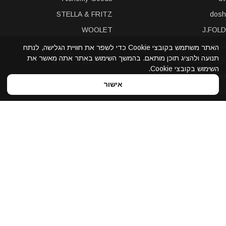
STELLA & FRITZ
dosh
WOOLET
J.FOLD
SINJI
PKG
האתר משתמש בקובצי Cookie כדי לשפר את חוויית הגלישה, לנתח
תנועה ולהציג תוכן מותאם. בהמשך השימוש באתר אתה מאשר את
STATUS ANXIETY
NUVOLA PELLE
השימוש בקובצי Cookie.
LEXON
A-SLIM
אישור
POCHI
solo
Bellroy
Stewart/Stand
slimTECH
dax
LOQI
STORM London
antica toscana
iDecoz
reisenthel
elephant
Prada
Dynomighty
iPraves
ZENLET
Storus
WALLET