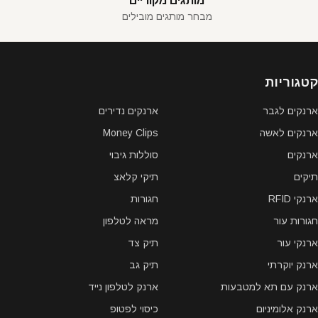
מותגים מקוריים
מבחר מותגים מובילים
קטגוריות
ארנקים לגבר
ארנקים נדירים
ארנקים לאשה
Money Clips
ארנקים
סוללות גיבוי
תיקים
תיקי קלאצ
ארנקי RFID
חגורות
חגורות עור
מראה לטלפון
ארנקי עור
תיק צד
ארנק יוקרתי
תיק גב
ארנק עם תא למטבעות
ארנק לטלפון נייד
ארנק אלומיניום
כיסוי לפטופ