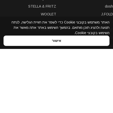
STELLA & FRITZ
dosh
WOOLET
J.FOLD
SINJI
PKG
האתר משתמש בקובצי Cookie כדי לשפר את חוויית הגלישה, לנתח
תנועה ולהציג תוכן מותאם. בהמשך השימוש באתר אתה מאשר את
STATUS ANXIETY
NUVOLA PELLE
השימוש בקובצי Cookie.
LEXON
A-SLIM
אישור
POCHI
solo
Bellroy
Stewart/Stand
slimTECH
dax
LOQI
STORM London
antica toscana
iDecoz
reisenthel
elephant
Prada
Dynomighty
iPraves
ZENLET
Storus
WALLET