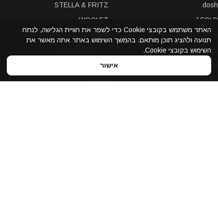
STELLA & FRITZ
dosh
WOOLET
J.FOLD
האתר משתמש בקובצי Cookie כדי לשפר את חוויית הגלישה, לנתח
SINJI
PKG
תנועה ולהציג תוכן מותאם. בהמשך השימוש באתר אתה מאשר את
STATUS ANXIETY
NUVOLA PELLE
השימוש בקובצי Cookie.
LEXON
A-SLIM
אישור
POCHI
solo
Bellroy
Stewart/Stand
slimTECH
dax
LOQI
STORM London
antica toscana
iDecoz
reisenthel
elephant
Prada
Dynomighty
iPraves
ZENLET
Storus
WALLET
Ducti
UPixel