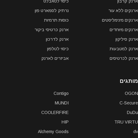
ארנק קרבון
כיסוי לטאבלט
ארנקים ללא עור
נרתיק לסמארט פון
ארנקים מינימליסטים
כוסות תרמיות
ארנקים מיוחדים
ארנק כרטיסי ביקור
ארנק סיליקון
ארנק לדרכון
ארנק למטבעות
כיסוי לטלפון
ארנק לכרטיסים
אביזרים לארנק
מותגים
Contigo
OGON
MUNDI
C-Secure
COOLERFIRE
DuDu
HIP
TRU VIRTU
Alchemy Goods
dv