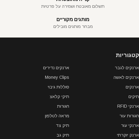
תשלום מאובטח ושמירה על פרטיות
מותגים מקוריים
מבחר מותגים מובילים
קטגוריות
ארנקים לגבר
ארנקים נדירים
ארנקים לאשה
Money Clips
ארנקים
סוללות גיבוי
תיקים
תיקי קלאצ
ארנקי RFID
חגורות
חגורות עור
מראה לטלפון
ארנקי עור
תיק צד
ארנק יוקרתי
תיק גב