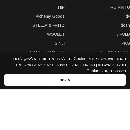
HIP
TRU VIRTU
Alchemy Goods
dv
STELLA & FRITZ
dosh
WOOLET
J.FOLD
SINJI
PKG
STATUS ANXIETY
NUVOLA PELLE
האתר משתמש בקובצי Cookie כדי לשפר את חוויית הגלישה, לנתח
LEXON
A-SLIM
תנועה ולהציג תוכן מותאם. בהמשך השימוש באתר אתה מאשר את
POCHI
solo
השימוש בקובצי Cookie.
Bellroy
Stewart/Stand
אישור
slimTECH
dax
LOQI
STORM London
antica toscana
iDecoz
reisenthel
elephant
Prada
Dynomighty