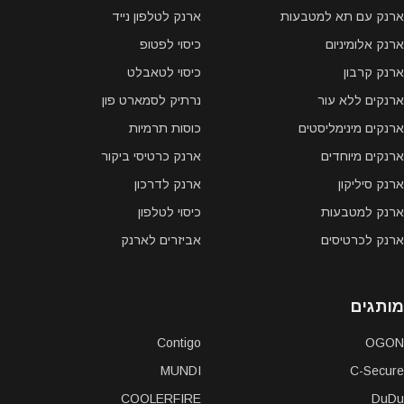
ארנק עם תא למטבעות
ארנק לטלפון נייד
ארנק אלומיניום
כיסוי לפטופ
ארנק קרבון
כיסוי לטאבלט
ארנקים ללא עור
נרתיק לסמארט פון
ארנקים מינימליסטים
כוסות תרמיות
ארנקים מיוחדים
ארנק כרטיסי ביקור
ארנק סיליקון
ארנק לדרכון
ארנק למטבעות
כיסוי לטלפון
ארנק לכרטיסים
אביזרים לארנק
מותגים
Contigo
OGON
MUNDI
C-Secure
COOLERFIRE
DuDu