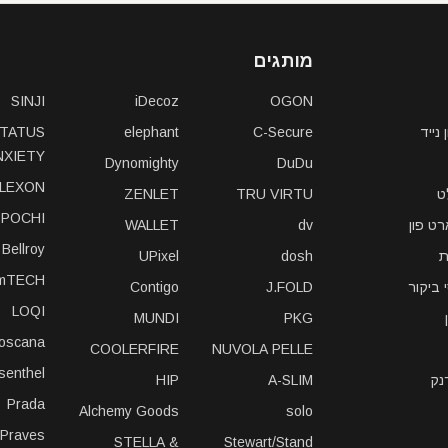
מותגים
SINJI
iDecoz
OGON
נייד
C-Secure
elephant
TATUS
NXIETY
Dynomighty
DuDu
LEXON
ט
TRU VIRTU
ZENLET
POCHI
ט פון
dv
WALLET
Bellroy
ת
dosh
UPixel
imTECH
 ביקור
J.FOLD
Contigo
LOQI
MUNDI
PKG
toscana
COOLERFIRE
NUVOLA PELLE
isenthel
נק
A-SLIM
HIP
Prada
Alchemy Goods
solo
iPraves
STELLA &
Stewart/Stand