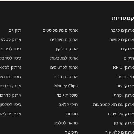
קטגוריות
ארנקים לגבר
ארנקים מינימליסטים
תיק גב
ארנקים לאשה
ארנקים מיוחדים
ארנק לטלפון 
ארנקים
ארנק סיליקון
כיסוי לפטופ
תיקים
ארנק למטבעות
כיסוי לטאבל
ארנקי RFID
ארנק לכרטיסים
נרתיק לסמאר
חגורות עור
ארנקים נדירים
כוסות תרמיו
ארנקי עור
Money Clips
ארנק כרטיסי
ארנק יוקרתי
סוללות גיבוי
ארנק לדרכון
ארנק עם תא למטבעות
תיקי קלאצ
כיסוי לטלפון
ארנק אלומיניום
חגורות
אביזרים לאר
ארנק קרבון
מראה לטלפון
ארנקים ללא עור
תיק צד