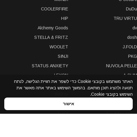
COOLERFIRE
DuDu
HIP
TRU VIRTU
Alchemy Goods
dv
STELLA & FRITZ
dosh
WOOLET
J.FOLD
SINJI
PKG
STATUS ANXIETY
NUVOLA PELLE
LEXON
A-SLIM
האתר משתמש בקובצי Cookie כדי לשפר את חוויית הגלישה, לנתח
POCHI
solo
תנועה ולהציג תוכן מותאם. בהמשך השימוש באתר אתה מאשר את
השימוש בקובצי Cookie.
Bellroy
Stewart/Stand
אישור
slimTECH
dax
LOQI
STORM London
antica toscana
iDecoz
reisenthel
elephant