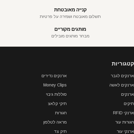
קנייה מאובטחת
תשלום מאובטח ושמירה על פרטיות
מותגים מקוריים
מבחר מותגים מובילים
קטגוריות
ארנקים לגבר
ארנקים נדירים
ארנקים לאשה
Money Clips
ארנקים
סוללות גיבוי
תיקים
תיקי קלאצ
ארנקי RFID
חגורות
חגורות עור
מראה לטלפון
ארנקי עור
תיק צד