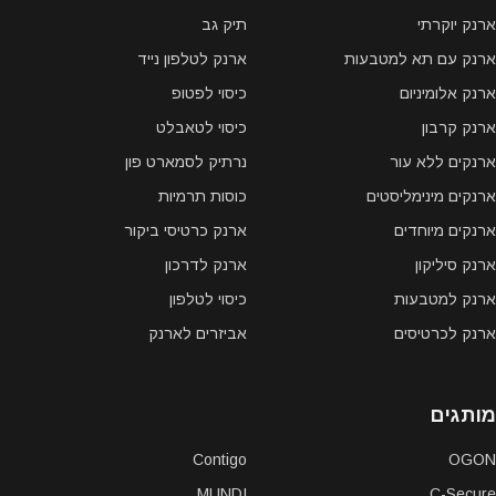
ארנק יוקרתי
תיק גב
ארנק עם תא למטבעות
ארנק לטלפון נייד
ארנק אלומיניום
כיסוי לפטופ
ארנק קרבון
כיסוי לטאבלט
ארנקים ללא עור
נרתיק לסמארט פון
ארנקים מינימליסטים
כוסות תרמיות
ארנקים מיוחדים
ארנק כרטיסי ביקור
ארנק סיליקון
ארנק לדרכון
ארנק למטבעות
כיסוי לטלפון
ארנק לכרטיסים
אביזרים לארנק
מותגים
Contigo
OGON
MUNDI
C-Secure