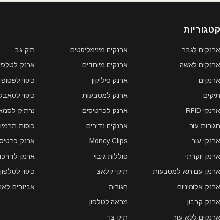
קטגוריות
ארנקים לגבר
ארנקים מינימליסטים
תיק גב
ארנקים לאשה
ארנקים מיוחדים
ארנק לטלפון 
ארנקים
ארנק סיליקון
כיסוי לפטופ
תיקים
ארנק למטבעות
כיסוי לטאבל
ארנקי RFID
ארנק לכרטיסים
נרתיק לסמאר
חגורות עור
ארנקים נדירים
כוסות תרמיו
ארנקי עור
Money Clips
ארנק כרטיסי
ארנק יוקרתי
סוללות גיבוי
ארנק לדרכון
ארנק עם תא למטבעות
תיקי קלאצ
כיסוי לטלפון
ארנק אלומיניום
חגורות
אביזרים לאר
ארנק קרבון
מראה לטלפון
ארנקים ללא עור
תיק צד