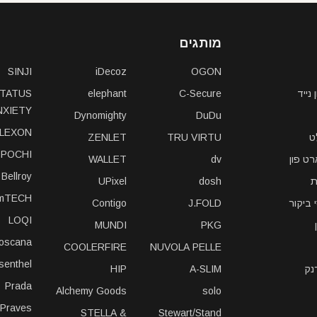
מותגים
SINJI
iDecoz
OGON
נייד
C-Secure
elephant
TATUS
NXIETY
Dynomighty
DuDu
LEXON
ט
TRU VIRTU
ZENLET
POCHI
ט פון
dv
WALLET
Bellroy
ת
dosh
UPixel
imTECH
 ביקור
J.FOLD
Contigo
LOQI
MUNDI
PKG
toscana
COOLERFIRE
NUVOLA PELLE
isenthel
נק
A-SLIM
HIP
Prada
Alchemy Goods
solo
iPraves
STELLA &
Stewart/Stand