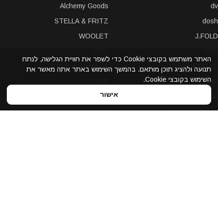
Alchemy Goods
dv
STELLA & FRITZ
dosh
WOOLET
J.FOLD
SINJI
PKG
האתר משתמש בקובצי Cookie כדי לשפר את חוויית הגלישה, לנתח
STATUS ANXIETY
NUVOLA PELLE
תנועה ולהציג תוכן מותאם. בהמשך השימוש באתר אתה מאשר את
השימוש בקובצי Cookie.
LEXON
A-SLIM
אישור
POCHI
solo
Bellroy
Stewart/Stand
slimTECH
dax
LOQI
STORM London
antica toscana
iDecoz
reisenthel
elephant
Prada
Dynomighty
iPraves
ZENLET
Storus
WALLET