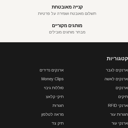
קנייה מאובטחת
תשלום מאובטח ושמירה על פרטיות
מותגים מקוריים
מבחר מותגים מובילים
קטגוריות
ארנקים לגבר
ארנקים נדירים
ארנקים לאשה
Money Clips
ארנקים
סוללות גיבוי
תיקים
תיקי קלאצ
ארנקי RFID
חגורות
חגורות עור
מראה לטלפון
ארנקי עור
תיק צד