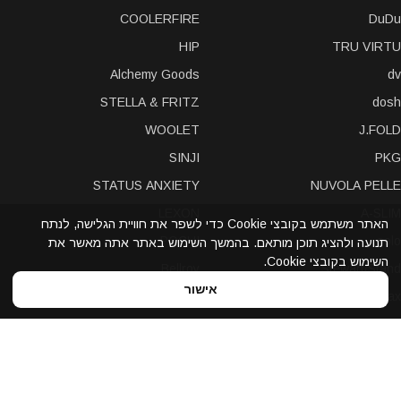
COOLERFIRE
DuDu
HIP
TRU VIRTU
Alchemy Goods
dv
STELLA & FRITZ
dosh
WOOLET
J.FOLD
SINJI
PKG
STATUS ANXIETY
NUVOLA PELLE
LEXON
A-SLIM
האתר משתמש בקובצי Cookie כדי לשפר את חוויית הגלישה, לנתח
POCHI
solo
תנועה ולהציג תוכן מותאם. בהמשך השימוש באתר אתה מאשר את
השימוש בקובצי Cookie.
Bellroy
Stewart/Stand
אישור
slimTECH
dax
LOQI
STORM London
antica toscana
iDecoz
reisenthel
elephant