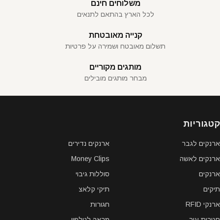
משלוחים חינם
לכל הארץ בהתאם לתנאים
קנייה מאובטחת
תשלום מאובטח ושמירה על פרטיות
מותגים מקוריים
מבחר מותגים מובילים
קטגוריות
ארנקים לגבר
ארנקים נדירים
ארנקים לאשה
Money Clips
ארנקים
סוללות גיבוי
תיקים
תיקי קלאצ
ארנקי RFID
חגורות
חגורות עור
מראה לטלפון