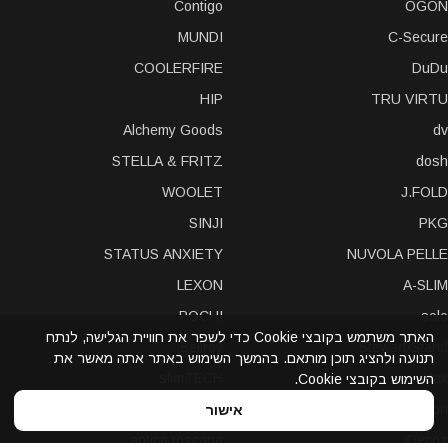
Contigo
OGON
MUNDI
C-Secure
COOLERFIRE
DuDu
HIP
TRU VIRTU
Alchemy Goods
dv
STELLA & FRITZ
dosh
WOOLET
J.FOLD
SINJI
PKG
STATUS ANXIETY
NUVOLA PELLE
LEXON
A-SLIM
POCHI
solo
האתר משתמש בקובצי Cookie כדי לשפר את חוויית הגלישה, לנתח
Bellroy
Stewart/Stand
תנועה ולהציג תוכן מותאם. בהמשך השימוש באתר אתה מאשר את
slimTECH
dax
השימוש בקובצי Cookie.
LOQI
STORM London
אישור
antica toscana
iDecoz