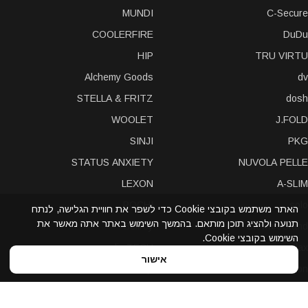
MUNDI
C-Secure
COOLERFIRE
DuDu
HIP
TRU VIRTU
Alchemy Goods
dv
STELLA & FRITZ
dosh
WOOLET
J.FOLD
SINJI
PKG
STATUS ANXIETY
NUVOLA PELLE
LEXON
A-SLIM
POCHI
solo
האתר משתמש בקובצי Cookie כדי לשפר את חוויית הגלישה, לנתח
תנועה ולהציג תוכן מותאם. בהמשך השימוש באתר אתה מאשר את
Bellroy
Stewart/Stand
השימוש בקובצי Cookie.
slimTECH
dax
אישור
LOQI
STORM London
antica toscana
iDecoz