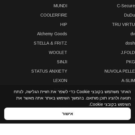
MUNDI
C-Secure
COOLERFIRE
DuDu
HIP
TRU VIRTU
Alchemy Goods
dv
STELLA & FRITZ
dosh
WOOLET
J.FOLD
SINJI
PKG
STATUS ANXIETY
NUVOLA PELLE
LEXON
A-SLIM
POCHI
solo
האתר משתמש בקובצי Cookie כדי לשפר את חוויית הגלישה, לנתח
תנועה ולהציג תוכן מותאם. בהמשך השימוש באתר אתה מאשר את
Bellroy
Stewart/Stand
השימוש בקובצי Cookie.
slimTECH
dax
אישור
LOQI
STORM London
antica toscana
iDecoz