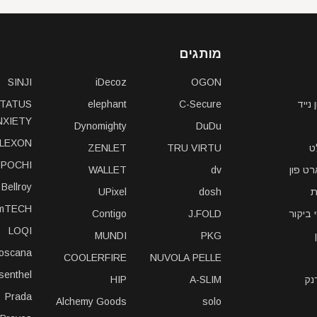
מותגים
SINJI
iDecoz
OGON
נייד
C-Secure
elephant
TATUS
NXIETY
Dynomighty
DuDu
LEXON
ט
TRU VIRTU
ZENLET
POCHI
ט פון
dv
WALLET
Bellroy
ת
dosh
UPixel
imTECH
 ביקור
J.FOLD
Contigo
LOQI
MUNDI
PKG
toscana
COOLERFIRE
NUVOLA PELLE
isenthel
נק
A-SLIM
HIP
Prada
Alchemy Goods
solo