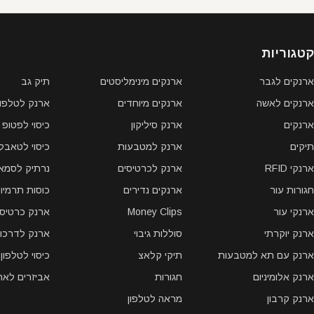
קטגוריות
ארנקים לגבר
ארנקים מינימליסטים
תיק גב
ארנקים לאשה
ארנקים מיוחדים
ארנק לטלפון 
ארנקים
ארנק סיליקון
כיסוי לפטופ
תיקים
ארנק למטבעות
כיסוי לטאבל
ארנקי RFID
ארנק לכרטיסים
נרתיק לסמאר
חגורות עור
ארנקים נדירים
כוסות תרמיו
ארנקי עור
Money Clips
ארנק כרטיסי
ארנק יוקרתי
סוללות גיבוי
ארנק לדרכון
ארנק עם תא למטבעות
תיקי קלאצ
כיסוי לטלפון
ארנק אלומיניום
חגורות
אביזרים לאר
ארנק קרבון
מראה לטלפון