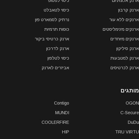
ארנק אלומיניום
כיסוי לפטופ
ארנק קרבון
כיסוי לטאבלט
ארנקים ללא עור
נרתיק לסמארט פון
ארנקים מינימליסטים
כוסות תרמיות
ארנקים מיוחדים
ארנק כרטיסי ביקור
ארנק סיליקון
ארנק לדרכון
ארנק למטבעות
כיסוי לטלפון
ארנק לכרטיסים
אביזרים לארנק
מותגים
Contigo
OGON
MUNDI
C-Secure
COOLERFIRE
DuDu
HIP
TRU VIRTU