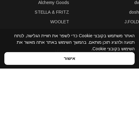
Alchemy Goods
dv
STELLA & FRITZ
dosh
WOOLET
J.FOLD
SINJI
PKG
האתר משתמש בקובצי Cookie כדי לשפר את חוויית הגלישה, לנתח
STATUS ANXIETY
NUVOLA PELLE
תנועה ולהציג תוכן מותאם. בהמשך השימוש באתר אתה מאשר את
השימוש בקובצי Cookie.
LEXON
A-SLIM
אישור
POCHI
solo
Bellroy
Stewart/Stand
slimTECH
dax
LOQI
STORM London
antica toscana
iDecoz
reisenthel
elephant
Prada
Dynomighty
iPraves
ZENLET
Storus
WALLET