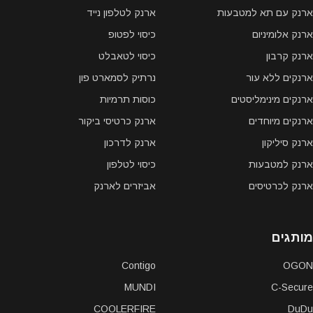
ארנק עם תא למטבעות
ארנק לטלפון נייד
ארנק אלומיניום
כיסוי לפטופ
ארנק קרבון
כיסוי לטאבלט
ארנקים ללא עור
נרתיק לסמארט פון
ארנקים מינימליסטים
כוסות תרמיות
ארנקים מיוחדים
ארנק כרטיסי ביקור
ארנק סיליקון
ארנק לדרכון
ארנק למטבעות
כיסוי לטלפון
ארנק לכרטיסים
אביזרים לארנק
מותגים
Contigo
OGON
MUNDI
C-Secure
COOLERFIRE
DuDu