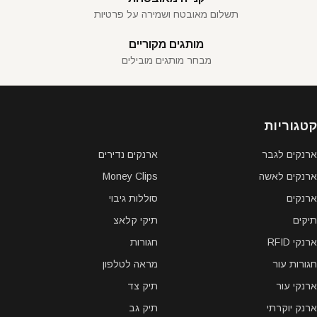
תשלום מאובטח ושמירה על פרטיות
מותגים מקוריים
מבחר מותגים מובילים
קטגוריות
ארנקים לגבר
ארנקים נדירים
ארנקים לאשה
Money Clips
ארנקים
סוללות גיבוי
תיקים
תיקי קלאצ
ארנקי RFID
חגורות
חגורות עור
מראה לטלפון
ארנקי עור
תיק צד
ארנק יוקרתי
תיק גב