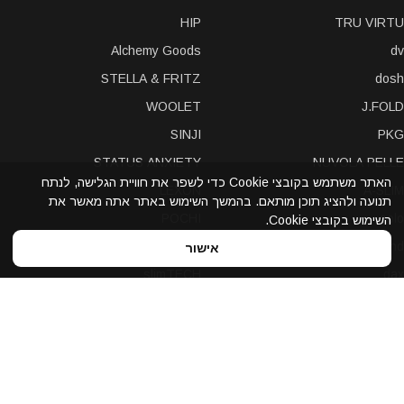
HIP
TRU VIRTU
Alchemy Goods
dv
STELLA & FRITZ
dosh
WOOLET
J.FOLD
SINJI
PKG
STATUS ANXIETY
NUVOLA PELLE
האתר משתמש בקובצי Cookie כדי לשפר את חוויית הגלישה, לנתח
LEXON
A-SLIM
תנועה ולהציג תוכן מותאם. בהמשך השימוש באתר אתה מאשר את
POCHI
solo
השימוש בקובצי Cookie.
Bellroy
Stewart/Stand
אישור
slimTECH
dax
LOQI
STORM London
antica toscana
iDecoz
reisenthel
elephant
Prada
Dynomighty