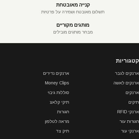
קנייה מאובטחת
תשלום מאובטח ושמירה על פרטיות
מותגים מקוריים
מבחר מותגים מובילים
קטגוריות
ארנקים לגבר
ארנקים נדירים
ארנקים לאשה
Money Clips
ארנקים
סוללות גיבוי
תיקים
תיקי קלאצ
ארנקי RFID
חגורות
חגורות עור
מראה לטלפון
ארנקי עור
תיק צד