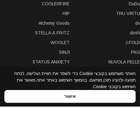
COOLERFIRE
DuDu
HIP
TRU VIRTU
Alchemy Goods
dv
STELLA & FRITZ
dosh
WOOLET
J.FOLD
SINJI
PKG
STATUS ANXIETY
NUVOLA PELLE
LEXON
A-SLIM
האתר משתמש בקובצי Cookie כדי לשפר את חוויית הגלישה, לנתח
תנועה ולהציג תוכן מותאם. בהמשך השימוש באתר אתה מאשר את
POCHI
solo
השימוש בקובצי Cookie.
Bellroy
Stewart/Stand
אישור
slimTECH
dax
LOQI
STORM London
antica toscana
iDecoz
reisenthel
elephant
Prada
Dynomighty