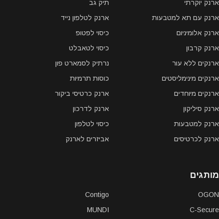
ארנק יוקרתי
תיק גב
ארנק עם תא למטבעות
ארנק לטלפון נייד
ארנק אלומיניום
כיסוי לפטופ
ארנק קרבון
כיסוי לטאבלט
ארנקים ללא עור
נרתיק לסמארט פון
ארנקים מינימליסטים
כוסות תרמיות
ארנקים מיוחדים
ארנק כרטיסי ביקור
ארנק סיליקון
ארנק לדרכון
ארנק למטבעות
כיסוי לטלפון
ארנק לכרטיסים
אביזרים לארנק
מותגים
Contigo
OGON
MUNDI
C-Secure