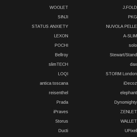
WOOLET
J.FOLD
SINJI
PKG
STATUS ANXIETY
NUVOLA PELLE
LEXON
A-SLIM
POCHI
solo
Bellroy
Stewart/Stand
slimTECH
dax
LOQI
STORM London
antica toscana
iDecoz
reisenthel
elephant
Prada
Dynomighty
iPraves
ZENLET
Storus
WALLET
Ducti
UPixel